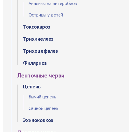
Анализы на энтеробиоз
Острицы у детей
Токсокароз
Трихинеллез
Трихоцефалез
Филяриоз
Ленточные черви
Цепень
Бычий цепень
Свиной цепень
Эхинококкоз