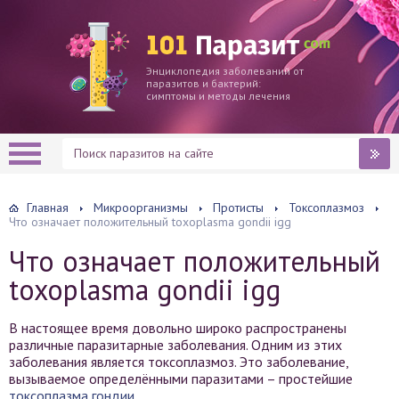
Энциклопедия заболеваний от
паразитов и бактерий:
симптомы и методы лечения
Главная
Микроорганизмы
Протисты
Токсоплазмоз
Что означает положительный toxoplasma gondii igg
Что означает положительный
toxoplasma gondii igg
В настоящее время довольно широко распространены
различные паразитарные заболевания. Одним из этих
заболевания является токсоплазмоз. Это заболевание,
вызываемое определёнными паразитами – простейшие
токсоплазма гондии
.