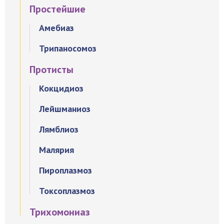
Простейшие
Амебиаз
Трипаносомоз
Протисты
Кокцидиоз
Лейшманиоз
Лямблиоз
Малярия
Пироплазмоз
Токсоплазмоз
Трихомониаз