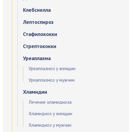
Клебсиелла
Лептоспироз
Стафилококки
Стрептококки
Уреаплазма
Уреаплазмоз у женщин
Уреаплазмоз у мужчин
Хламидии
Лечение хламидиоза
Хламидиоз у женщин
Хламидиоз у мужчин