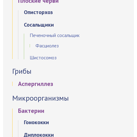
Плоские черви
Описторхоз
Сосальщики
Печеночный сосальщик
Фасциолез
Шистосомоз
Грибы
Аспергиллез
Микроорганизмы
Бактерии
Гонококки
Диплококки