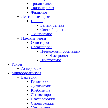
Трихинеллез
Трихоцефалез
Филяриоз
Ленточные черви
Цепень
Бычий цепень
Свиной цепень
Эхинококкоз
Плоские черви
Описторхоз
Сосальщики
Печеночный сосальщик
Фасциолез
Шистосомоз
Грибы
Аспергиллез
Микроорганизмы
Бактерии
Гонококки
Диплококки
Клебсиелла
Лептоспироз
Стафилококки
Стрептококки
Уреаплазма