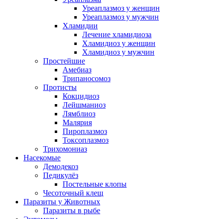
Уреаплазмоз у женщин
Уреаплазмоз у мужчин
Хламидии
Лечение хламидиоза
Хламидиоз у женщин
Хламидиоз у мужчин
Простейшие
Амебиаз
Трипаносомоз
Протисты
Кокцидиоз
Лейшманиоз
Лямблиоз
Малярия
Пироплазмоз
Токсоплазмоз
Трихомониаз
Насекомые
Демодекоз
Педикулёз
Постельные клопы
Чесоточный клещ
Паразиты у Животных
Паразиты в рыбе