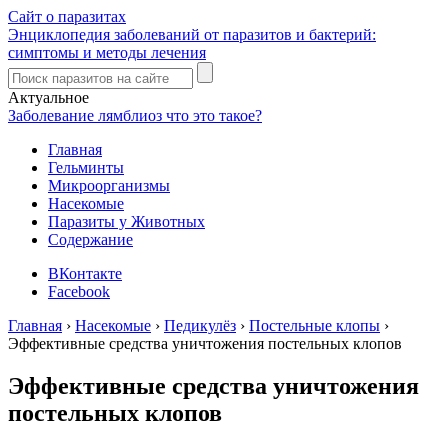
Сайт о паразитах
Энциклопедия заболеваний от паразитов и бактерий:
симптомы и методы лечения
Актуальное
Заболевание лямблиоз что это такое?
Главная
Гельминты
Микроорганизмы
Насекомые
Паразиты у Животных
Содержание
ВКонтакте
Facebook
Главная
›
Насекомые
›
Педикулёз
›
Постельные клопы
›
Эффективные средства уничтожения постельных клопов
Эффективные средства уничтожения
постельных клопов