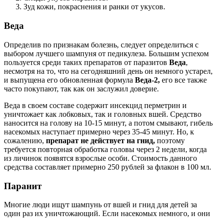
Зуд кожи, покраснения и ранки от укусов.
Веда
Определив по признакам болезнь, следует определиться с
выбором лучшего шампуня от педикулеза. Большим успехом
пользуется среди таких препаратов от паразитов
Веда
,
несмотря на то, что на сегодняшний день он немного устарел,
и выпущена его обновленная формула
Веда-2,
его все также
часто покупают, так как он заслужил доверие.
Веда в своем составе содержит инсекцид перметрин и
уничтожает как лобковых, так и головных вшей. Средство
наносится на голову на 10-15 минут, а потом смывают, гибель
насекомых наступает примерно через 35-45 минут. Но, к
сожалению,
препарат не действует на гнид,
поэтому
требуется повторная обработка головы через 2 недели, когда
из личинок появятся взрослые особи. Стоимость данного
средства составляет примерно 250 рублей за флакон в 100 мл.
Паранит
Многие люди ищут шампунь от вшей и гнид для детей за
один раз их уничтожающий. Если насекомых немного, и они