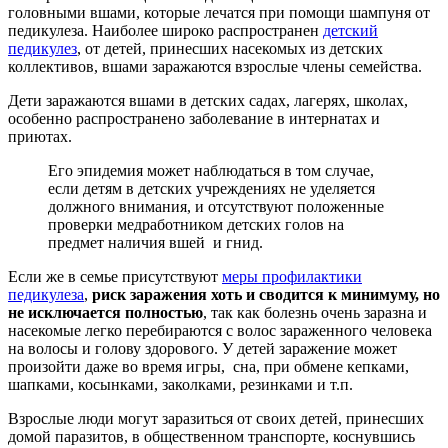
головными вшами, которые лечатся при помощи шампуня от
педикулеза. Наиболее широко распространен
детский
педикулез
, от детей, принесших насекомых из детских
коллективов, вшами заражаются взрослые члены семейства.
Дети заражаются вшами в детских садах, лагерях, школах,
особенно распространено заболевание в интернатах и
приютах.
Его эпидемия может наблюдаться в том случае,
если детям в детских учреждениях не уделяется
должного внимания, и отсутствуют положенные
проверки медработником детских голов на
предмет наличия вшей и гнид.
Если же в семье присутствуют
меры профилактики
педикулеза
,
риск заражения хоть и сводится к минимуму, но
не исключается полностью
, так как болезнь очень заразна и
насекомые легко перебираются с волос зараженного человека
на волосы и голову здорового. У детей заражение может
произойти даже во время игры, сна, при обмене кепками,
шапками, косынками, заколками, резинками и т.п.
Взрослые люди могут заразиться от своих детей, принесших
домой паразитов, в общественном транспорте, коснувшись