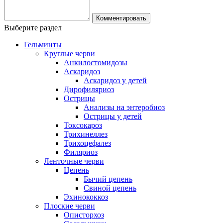
Выберите раздел
Гельминты
Круглые черви
Анкилостомидозы
Аскаридоз
Аскаридоз у детей
Дирофиляриоз
Острицы
Анализы на энтеробиоз
Острицы у детей
Токсокароз
Трихинеллез
Трихоцефалез
Филяриоз
Ленточные черви
Цепень
Бычий цепень
Свиной цепень
Эхинококкоз
Плоские черви
Описторхоз