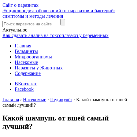
Сайт о паразитах
Энциклопедия заболеваний от паразитов и бактерий:
симптомы и методы лечения
Актуальное
Как сдавать анализ на токсоплазмоз у беременных
Главная
Гельминты
Микроорганизмы
Насекомые
Паразиты у Животных
Содержание
ВКонтакте
Facebook
Главная
›
Насекомые
›
Педикулёз
›
Какой шампунь от вшей
самый лучший?
Какой шампунь от вшей самый
лучший?