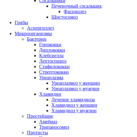
Сосальщики
Печеночный сосальщик
Фасциолез
Шистосомоз
Грибы
Аспергиллез
Микроорганизмы
Бактерии
Гонококки
Диплококки
Клебсиелла
Лептоспироз
Стафилококки
Стрептококки
Уреаплазма
Уреаплазмоз у женщин
Уреаплазмоз у мужчин
Хламидии
Лечение хламидиоза
Хламидиоз у женщин
Хламидиоз у мужчин
Простейшие
Амебиаз
Трипаносомоз
Протисты