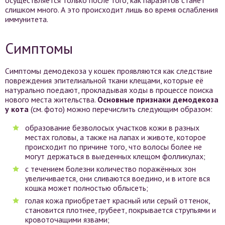
осуществляется только после того, как паразитов станет
слишком много. А это происходит лишь во время ослабления
иммунитета.
Симптомы
Симптомы демодекоза у кошек проявляются как следствие
повреждения эпителиальной ткани клещами, которые её
натурально поедают, прокладывая ходы в процессе поиска
нового места жительства.
Основные признаки демодекоза
у кота
(см. фото) можно перечислить следующим образом:
образование безволосых участков кожи в разных
местах головы, а также на лапах и животе, которое
происходит по причине того, что волосы более не
могут держаться в выеденных клещом фолликулах;
с течением болезни количество поражённых зон
увеличивается, они сливаются воедино, и в итоге вся
кошка может полностью облысеть;
голая кожа приобретает красный или серый оттенок,
становится плотнее, грубеет, покрывается струпьями и
кровоточащими язвами;