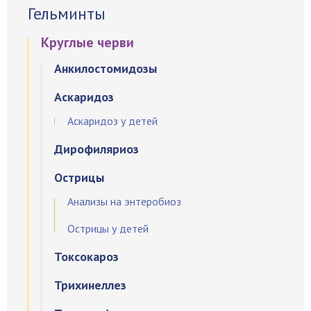
Гельминты
Круглые черви
Анкилостомидозы
Аскаридоз
Аскаридоз у детей
Дирофиляриоз
Острицы
Анализы на энтеробиоз
Острицы у детей
Токсокароз
Трихинеллез