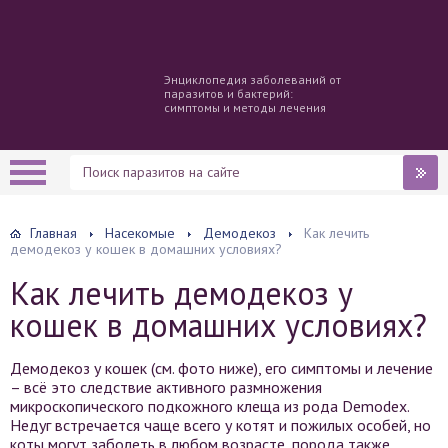
Энциклопедия заболеваний от
паразитов и бактерий:
симптомы и методы лечения
Главная
Насекомые
Демодекоз
Как лечить
демодекоз у кошек в домашних условиях?
Как лечить демодекоз у
кошек в домашних условиях?
Демодекоз у кошек (см. фото ниже), его симптомы и лечение
– всё это следствие активного размножения
микроскопического подкожного клеща из рода Demodex.
Недуг встречается чаще всего у котят и пожилых особей, но
коты могут заболеть в любом возрасте, порода также