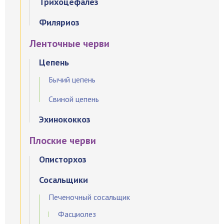
Трихоцефалез
Филяриоз
Ленточные черви
Цепень
Бычий цепень
Свиной цепень
Эхинококкоз
Плоские черви
Описторхоз
Сосальщики
Печеночный сосальщик
Фасциолез