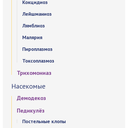
Кокцидиоз
Лейшманиоз
Лямблиоз
Малярия
Пироплазмоз
Токсоплазмоз
Трихомониаз
Насекомые
Демодекоз
Педикулёз
Постельные клопы