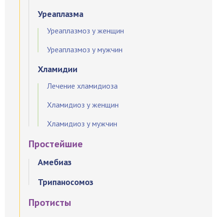
Уреаплазма
Уреаплазмоз у женщин
Уреаплазмоз у мужчин
Хламидии
Лечение хламидиоза
Хламидиоз у женщин
Хламидиоз у мужчин
Простейшие
Амебиаз
Трипаносомоз
Протисты