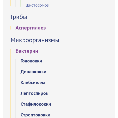
Шистосомоз
Грибы
Аспергиллез
Микроорганизмы
Бактерии
Гонококки
Диплококки
Клебсиелла
Лептоспироз
Стафилококки
Стрептококки