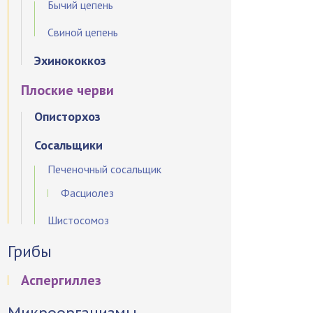
Бычий цепень
Свиной цепень
Эхинококкоз
Плоские черви
Описторхоз
Сосальщики
Печеночный сосальщик
Фасциолез
Шистосомоз
Грибы
Аспергиллез
Микроорганизмы