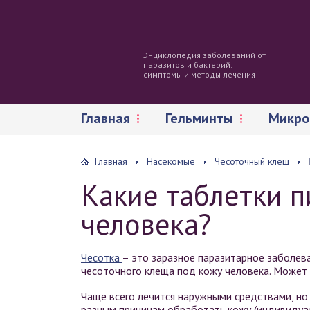
Энциклопедия заболеваний от
паразитов и бактерий:
симптомы и методы лечения
Главная
Гельминты
Микро
Главная
Насекомые
Чесоточный клещ
Какие таблетки п
человека?
Чесотка
– это заразное паразитарное заболев
чесоточного клеща под кожу человека. Может 
Чаще всего лечится наружными средствами, но
разным причинам обработать кожу (индивидуа