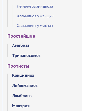
Лечение хламидиоза
Хламидиоз у женщин
Хламидиоз у мужчин
Простейшие
Амебиаз
Трипаносомоз
Протисты
Кокцидиоз
Лейшманиоз
Лямблиоз
Малярия