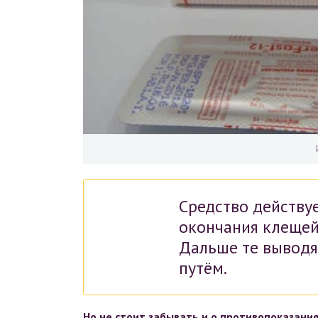
Средство действу
окончания клещей 
Дальше те выводя
путём.
Но не стоит забывать и о противопоказания