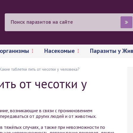
организмы
Насекомые
Паразиты у Жи
Какие таблетки пить от чесотки у человека?
ить от чесотки у
ание, возникающие в связи с проникновением
передаваться от других людей и от животных.
 в тяжёлых случаях, а также при невозможности по
льная непереносимость, повреждение покровов, другие