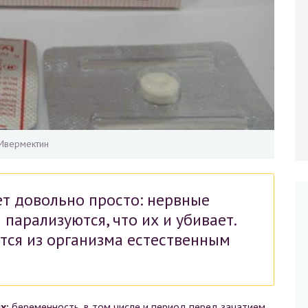
Ивермектин
ет довольно просто: нервные
парализуются, что их и убивает.
тся из организма естественным
х:
беременность, в том числе и период перед зачатием,