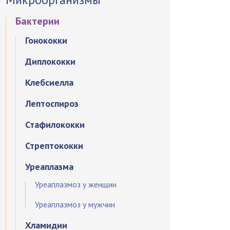
Бактерии
Гонококки
Диплококки
Клебсиелла
Лептоспироз
Стафилококки
Стрептококки
Уреаплазма
Уреаплазмоз у женщин
Уреаплазмоз у мужчин
Хламидии