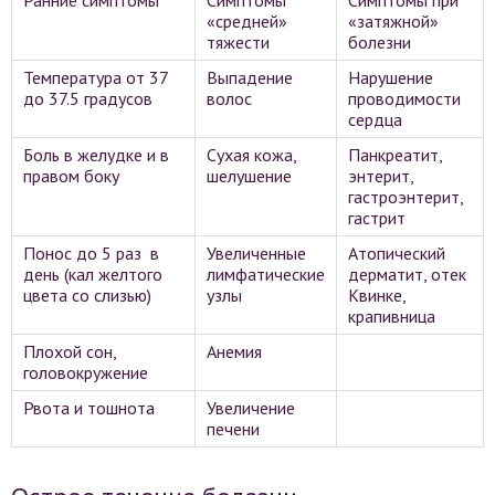
Ранние симптомы
Симптомы
Симптомы при
«средней»
«затяжной»
тяжести
болезни
Температура от 37
Выпадение
Нарушение
до 37.5 градусов
волос
проводимости
сердца
Боль в желудке и в
Сухая кожа,
Панкреатит,
правом боку
шелушение
энтерит,
гастроэнтерит,
гастрит
Понос до 5 раз в
Увеличенные
Атопический
день (кал желтого
лимфатические
дерматит, отек
цвета со слизью)
узлы
Квинке,
крапивница
Плохой сон,
Анемия
головокружение
Рвота и тошнота
Увеличение
печени