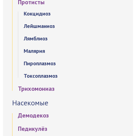
Протисты
Кокцидиоз
Лейшманиоз
Лямблиоз
Малярия
Пироплазмоз
Токсоплазмоз
Трихомониаз
Насекомые
Демодекоз
Педикулёз