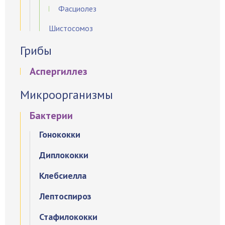
Фасциолез
Шистосомоз
Грибы
Аспергиллез
Микроорганизмы
Бактерии
Гонококки
Диплококки
Клебсиелла
Лептоспироз
Стафилококки