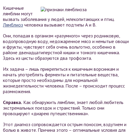
Кишечные
лямблии могут
вызвать заболевания у людей, млекопитающих и птиц.
Лямблиоз
человека вызывают подтипы А и В.
Они, попадая в организм «разумного» через родниковую,
водопроводную воду, недожаренное мясо и немытые овощи
и фрукты, чувствуют себя очень вольготно, особенно в
районе двенадцатиперстной кишки и тонкого кишечника.
Здесь из цисты образуются два трофозита.
Их задача – лишь прикрепиться к кишечным ворсинкам и
начать употреблять ферменты и питательные вещества,
которые просто необходимы для нормальной
жизнедеятельности человека. После – происходит процесс
размножения.
Справка.
Как обнаружить лямблии, знает любой любитель
экстремальных поездок и странствий. Только они
провоцируют «диарею путешественника».
Этот диагноз сопровождается острым поносом, вздутием и
болью в животе. Причина этого – оптимальные условия для