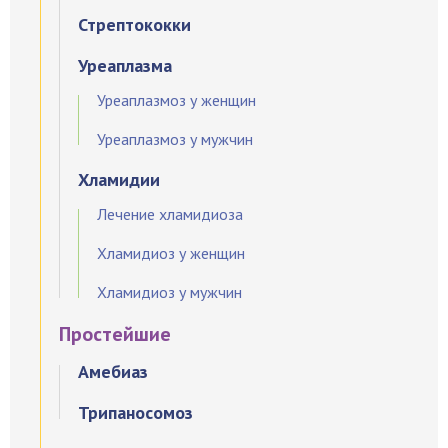
Стрептококки
Уреаплазма
Уреаплазмоз у женщин
Уреаплазмоз у мужчин
Хламидии
Лечение хламидиоза
Хламидиоз у женщин
Хламидиоз у мужчин
Простейшие
Амебиаз
Трипаносомоз