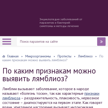
Энциклопедия заболеваний от
паразитов и бактерий:
симптомы и методы лечения
Главная
Микроорганизмы
Протисты
Лямблиоз
По
каким признакам можно выявить лямблиоз?
По каким признакам можно
выявить лямблиоз?
Лямблии вызывают заболевание, которое в народе
называют «болезнь тоски», так как характерные
признаки
лямблиоза
– раздражительность, плаксивость, нервозное
состояние – диагностируются на первом этапе. Как говорят
врачи, угнетенное настроение вызывает интоксикация