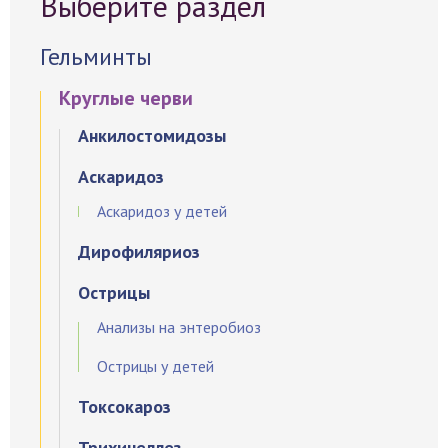
Выберите раздел
Гельминты
Круглые черви
Анкилостомидозы
Аскаридоз
Аскаридоз у детей
Дирофиляриоз
Острицы
Анализы на энтеробиоз
Острицы у детей
Токсокароз
Трихинеллез