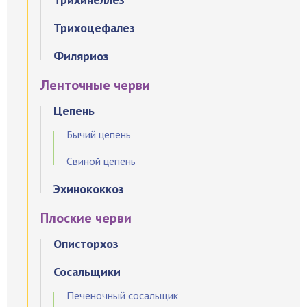
Трихоцефалез
Филяриоз
Ленточные черви
Цепень
Бычий цепень
Свиной цепень
Эхинококкоз
Плоские черви
Описторхоз
Сосальщики
Печеночный сосальщик