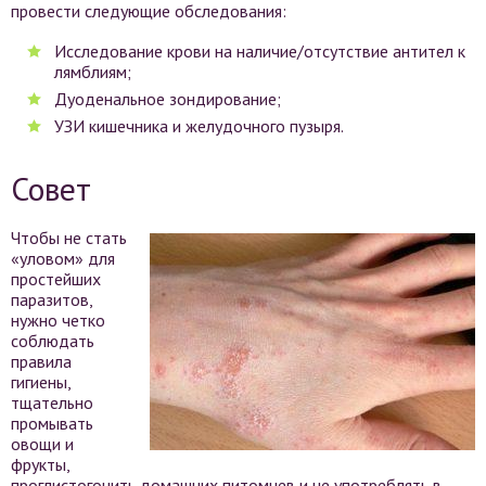
провести следующие обследования:
Исследование крови на наличие/отсутствие антител к
лямблиям;
Дуоденальное зондирование;
УЗИ кишечника и желудочного пузыря.
Совет
Чтобы не стать
«уловом» для
простейших
паразитов,
нужно четко
соблюдать
правила
гигиены,
тщательно
промывать
овощи и
фрукты,
проглистогонить домашних питомцев и не употреблять в