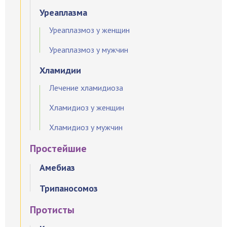
Уреаплазма
Уреаплазмоз у женщин
Уреаплазмоз у мужчин
Хламидии
Лечение хламидиоза
Хламидиоз у женщин
Хламидиоз у мужчин
Простейшие
Амебиаз
Трипаносомоз
Протисты