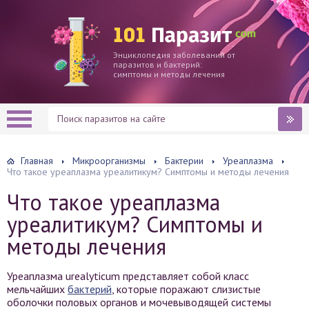
Энциклопедия заболеваний от
паразитов и бактерий:
симптомы и методы лечения
Главная
Микроорганизмы
Бактерии
Уреаплазма
Что такое уреаплазма уреалитикум? Симптомы и методы лечения
Что такое уреаплазма
уреалитикум? Симптомы и
методы лечения
Уреаплазма urealyticum представляет собой класс
мельчайших
бактерий
, которые поражают слизистые
оболочки половых органов и мочевыводящей системы