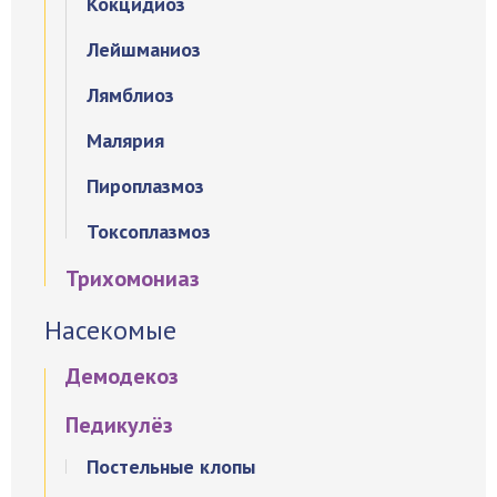
Кокцидиоз
Лейшманиоз
Лямблиоз
Малярия
Пироплазмоз
Токсоплазмоз
Трихомониаз
Насекомые
Демодекоз
Педикулёз
Постельные клопы