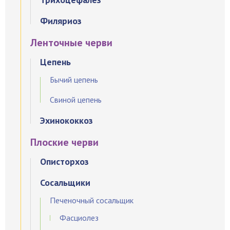
Филяриоз
Ленточные черви
Цепень
Бычий цепень
Свиной цепень
Эхинококкоз
Плоские черви
Описторхоз
Сосальщики
Печеночный сосальщик
Фасциолез