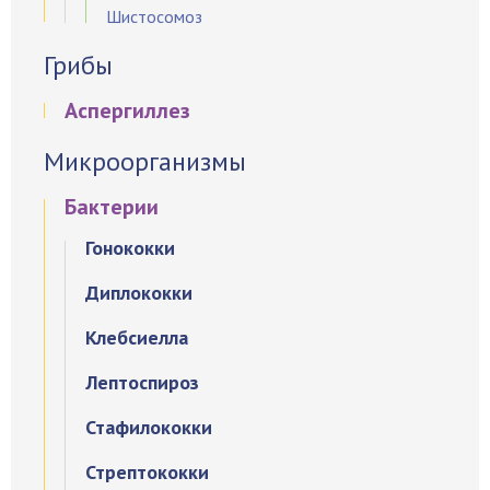
Шистосомоз
Грибы
Аспергиллез
Микроорганизмы
Бактерии
Гонококки
Диплококки
Клебсиелла
Лептоспироз
Стафилококки
Стрептококки