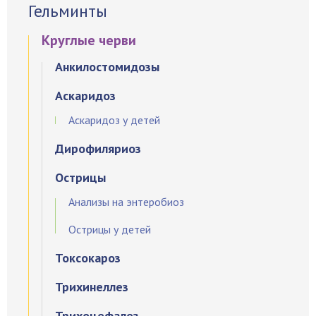
Гельминты
Круглые черви
Анкилостомидозы
Аскаридоз
Аскаридоз у детей
Дирофиляриоз
Острицы
Анализы на энтеробиоз
Острицы у детей
Токсокароз
Трихинеллез
Трихоцефалез