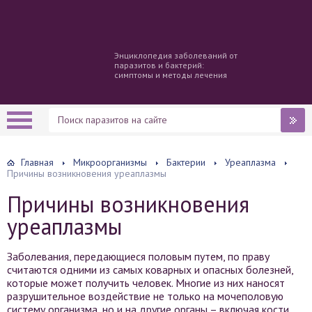
Энциклопедия заболеваний от
паразитов и бактерий:
симптомы и методы лечения
Главная
Микроорганизмы
Бактерии
Уреаплазма
Причины возникновения уреаплазмы
Причины возникновения
уреаплазмы
Заболевания, передающиеся половым путем, по праву
считаются одними из самых коварных и опасных болезней,
которые может получить человек. Многие из них наносят
разрушительное воздействие не только на мочеполовую
систему организма, но и на другие органы – включая кости,