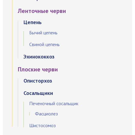
Ленточные черви
Цепень
Бычий цепень
Свиной цепень
Эхинококкоз
Плоские черви
Описторхоз
Сосальщики
Печеночный сосальщик
Фасциолез
Шистосомоз