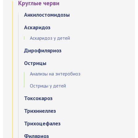
Круглые черви
Анкилостомидозы
Аскаридоз
Аскаридоз у детей
Дирофиляриоз
Острицы
Анализы на энтеробиоз
Острицы у детей
Токсокароз
Трихинеллез
Трихоцефалез
Филяриоз