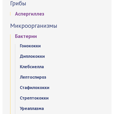
Грибы
Аспергиллез
Микроорганизмы
Бактерии
Гонококки
Диплококки
Клебсиелла
Лептоспироз
Стафилококки
Стрептококки
Уреаплазма