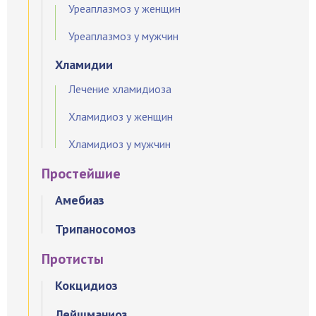
Уреаплазмоз у женщин
Уреаплазмоз у мужчин
Хламидии
Лечение хламидиоза
Хламидиоз у женщин
Хламидиоз у мужчин
Простейшие
Амебиаз
Трипаносомоз
Протисты
Кокцидиоз
Лейшманиоз