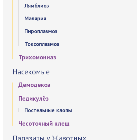
Лямблиоз
Малярия
Пироплазмоз
Токсоплазмоз
Трихомониаз
Насекомые
Демодекоз
Педикулёз
Постельные клопы
Чесоточный клещ
Паразиты у Животных