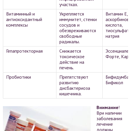
участках.
Витаминный и
Укрепляется
Витамин Е,
антиоксидантный
иммунитет, стенки
аскорбинов
комплексы
сосудов и
кислота,
обезвреживаются
тиосульфат
свободные
натрия
радикалы.
Гепапротекторная
Снижается
Эссенциале
токсическое
Форте, Карс
действие на
печень.
Пробиотики
Препятствуют
Бифидумбак
развитию
Бификол
дисбактериоза
кишечника.
Внимание
!
Ври наличии
заболевания
лечение
должны