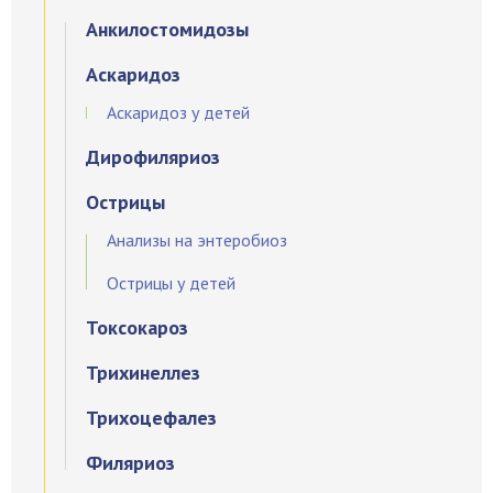
Анкилостомидозы
Аскаридоз
Аскаридоз у детей
Дирофиляриоз
Острицы
Анализы на энтеробиоз
Острицы у детей
Токсокароз
Трихинеллез
Трихоцефалез
Филяриоз