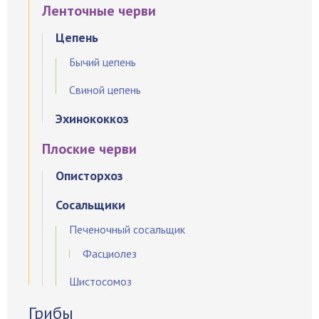
Ленточные черви
Цепень
Бычий цепень
Свиной цепень
Эхинококкоз
Плоские черви
Описторхоз
Сосальщики
Печеночный сосальщик
Фасциолез
Шистосомоз
Грибы