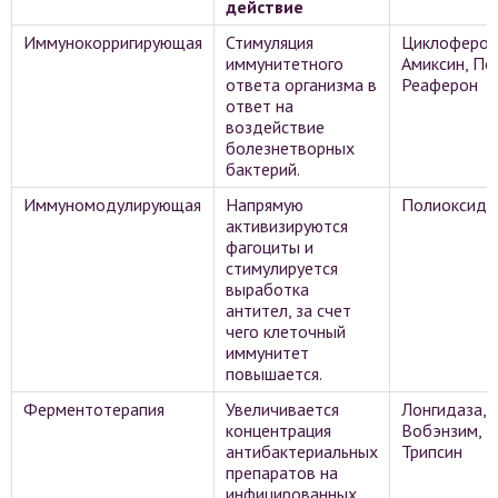
действие
Иммунокорригирующая
Стимуляция
Циклоферон
иммунитетного
Амиксин, По
ответа организма в
Реаферон
ответ на
воздействие
болезнетворных
бактерий.
Иммуномодулирующая
Напрямую
Полиоксидо
активизируются
фагоциты и
стимулируется
выработка
антител, за счет
чего клеточный
иммунитет
повышается.
Ферментотерапия
Увеличивается
Лонгидаза,
концентрация
Вобэнзим,
антибактериальных
Трипсин
препаратов на
инфицированных