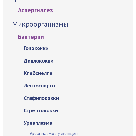
Аспергиллез
Микроорганизмы
Бактерии
Гонококки
Диплококки
Клебсиелла
Лептоспироз
Стафилококки
Стрептококки
Уреаплазма
Уреаплазмоз у женщин