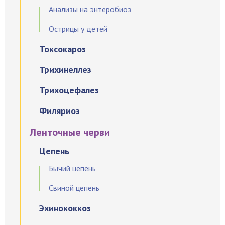
Анализы на энтеробиоз
Острицы у детей
Токсокароз
Трихинеллез
Трихоцефалез
Филяриоз
Ленточные черви
Цепень
Бычий цепень
Свиной цепень
Эхинококкоз