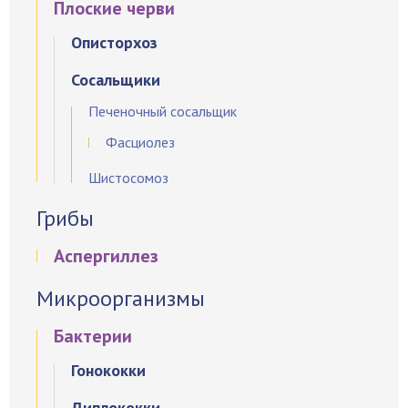
Плоские черви
Описторхоз
Сосальщики
Печеночный сосальщик
Фасциолез
Шистосомоз
Грибы
Аспергиллез
Микроорганизмы
Бактерии
Гонококки
Диплококки