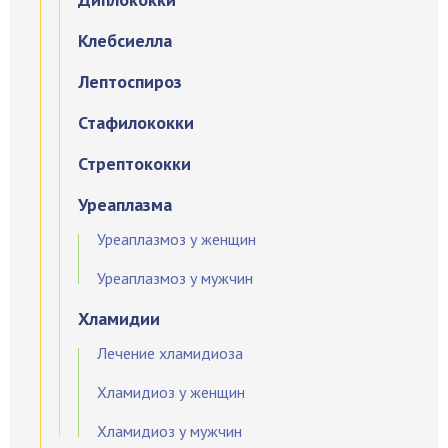
Клебсиелла
Лептоспироз
Стафилококки
Стрептококки
Уреаплазма
Уреаплазмоз у женщин
Уреаплазмоз у мужчин
Хламидии
Лечение хламидиоза
Хламидиоз у женщин
Хламидиоз у мужчин