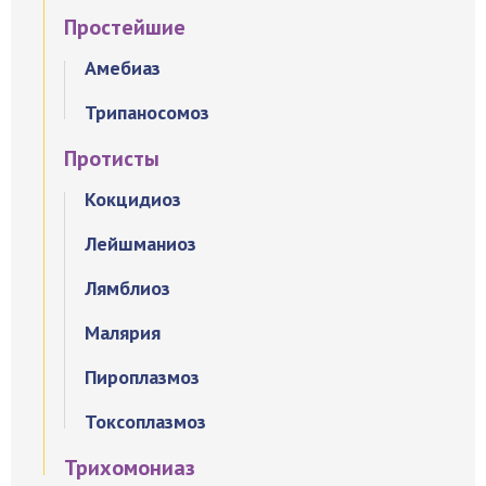
Простейшие
Амебиаз
Трипаносомоз
Протисты
Кокцидиоз
Лейшманиоз
Лямблиоз
Малярия
Пироплазмоз
Токсоплазмоз
Трихомониаз