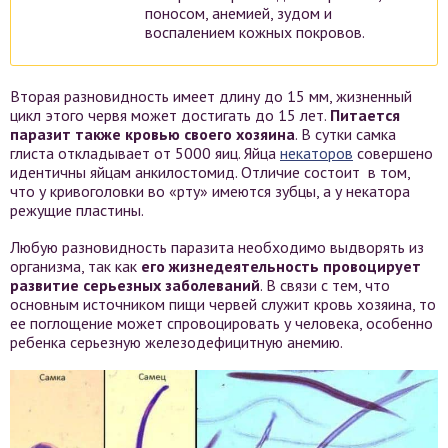
поносом, анемией, зудом и
воспалением кожных покровов.
Вторая разновидность имеет длину до 15 мм, жизненный
цикл этого червя может достигать до 15 лет.
Питается
паразит также кровью своего хозяина
. В сутки самка
глиста откладывает от 5000 яиц. Яйца
некаторов
совершено
идентичны яйцам анкилостомид. Отличие состоит в том,
что у кривоголовки во «рту» имеются зубцы, а у некатора
режущие пластины.
Любую разновидность паразита необходимо выдворять из
организма, так как
его жизнедеятельность провоцирует
развитие серьезных заболеваний
. В связи с тем, что
основным источником пищи червей служит кровь хозяина, то
ее поглощение может спровоцировать у человека, особенно
ребенка серьезную железодефицитную анемию.