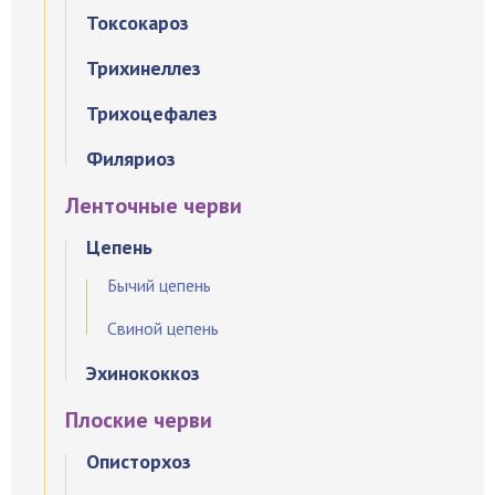
Токсокароз
Трихинеллез
Трихоцефалез
Филяриоз
Ленточные черви
Цепень
Бычий цепень
Свиной цепень
Эхинококкоз
Плоские черви
Описторхоз