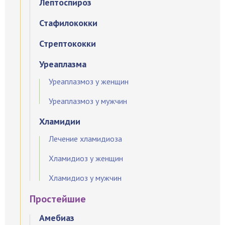
Лептоспироз
Стафилококки
Стрептококки
Уреаплазма
Уреаплазмоз у женщин
Уреаплазмоз у мужчин
Хламидии
Лечение хламидиоза
Хламидиоз у женщин
Хламидиоз у мужчин
Простейшие
Амебиаз