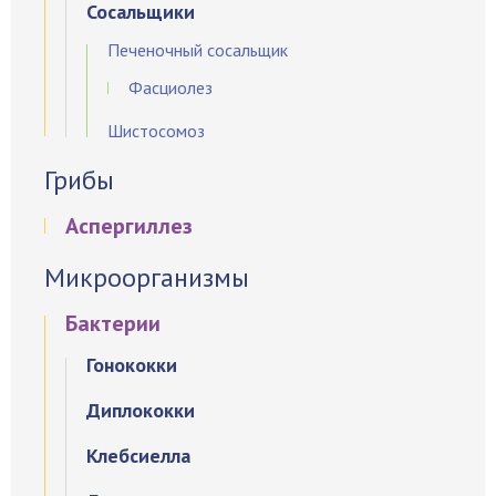
Сосальщики
Печеночный сосальщик
Фасциолез
Шистосомоз
Грибы
Аспергиллез
Микроорганизмы
Бактерии
Гонококки
Диплококки
Клебсиелла