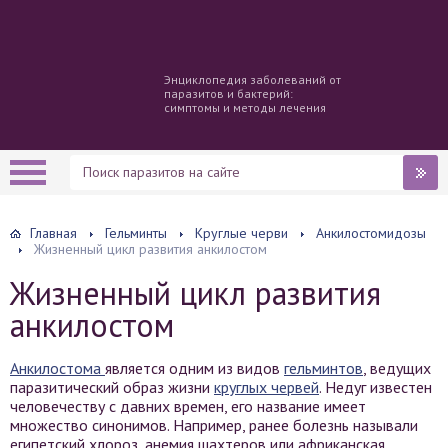
Энциклопедия заболеваний от
паразитов и бактерий:
симптомы и методы лечения
Главная
Гельминты
Круглые черви
Анкилостомидозы
Жизненный цикл развития анкилостом
Жизненный цикл развития
анкилостом
Анкилостома
является одним из видов
гельминтов
, ведущих
паразитический образ жизни
круглых червей
. Недуг известен
человечеству с давних времен, его название имеет
множество синонимов. Например, ранее болезнь называли
египетский хлороз, анемия шахтеров или африканская