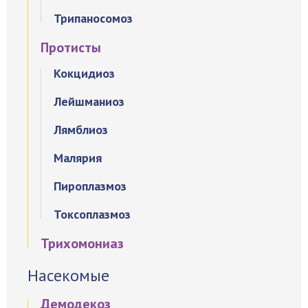
Трипаносомоз
Протисты
Кокцидиоз
Лейшманиоз
Лямблиоз
Малярия
Пироплазмоз
Токсоплазмоз
Трихомониаз
Насекомые
Демодекоз