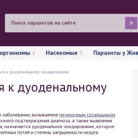
организмы
Насекомые
Паразиты у Жи
ться к дуоденальному зондированию
я к дуоденальному
о заболевания, вызываемое
печеночным сосальщиком
точного подтверждения диагноза, а также выявления
ека, назначается дуоденальное зондирование, которое
елчных путей и степень запущенности недуга.