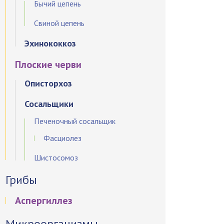
Бычий цепень
Свиной цепень
Эхинококкоз
Плоские черви
Описторхоз
Сосальщики
Печеночный сосальщик
Фасциолез
Шистосомоз
Грибы
Аспергиллез
Микроорганизмы