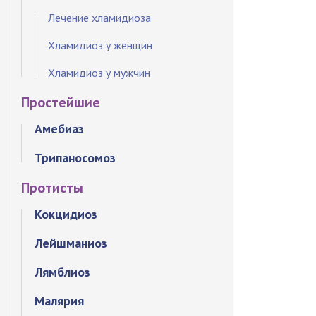
Лечение хламидиоза
Хламидиоз у женщин
Хламидиоз у мужчин
Простейшие
Амебиаз
Трипаносомоз
Протисты
Кокцидиоз
Лейшманиоз
Лямблиоз
Малярия