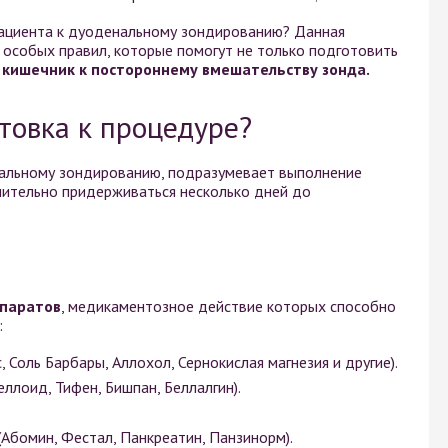
пациента к дуоденальному зондированию? Данная
особых правил, которые помогут не только подготовить
 кишечник к постороннему вмешательству зонда.
товка к процедуре?
енальному зондированию, подразумевает выполнение
нительно придерживаться несколько дней до
епаратов
, медикаментозное действие которых способно
:
 Соль Барбары, Аллохол, Сернокислая магнезия и другие).
еллоид, Тифен, Бишпан, Беллалгин).
бомин, Фестал, Панкреатин, Панзинорм).