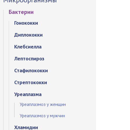
Бактерии
Гонококки
Диплококки
Клебсиелла
Лептоспироз
Стафилококки
Стрептококки
Уреаплазма
Уреаплазмоз у женщин
Уреаплазмоз у мужчин
Хламидии