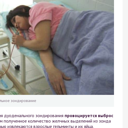
льное зондирование
ия дуоденального зондирования
провоцируется выброс
ем полученное количество желчных выделений из зонда
чью извлекаются взрослые гельминты и их яйца.