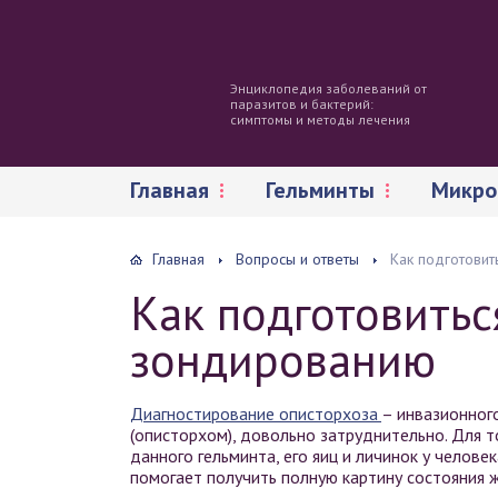
Энциклопедия заболеваний от
паразитов и бактерий:
симптомы и методы лечения
Главная
Гельминты
Микро
Главная
Вопросы и ответы
Как подготови
Как подготовитьс
зондированию
Диагностирование описторхоза
– инвазионног
(описторхом), довольно затруднительно. Для 
данного гельминта, его яиц и личинок у челов
помогает получить полную картину состояния ж