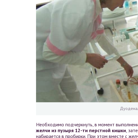
Дуодена
Необходимо подчеркнуть, в момент выполнен
желчи из пузыря 12-ти перстной кишки
, зат
набирается в пробирки. При этом вместе с жел