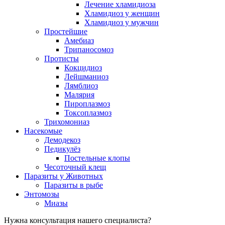
Лечение хламидиоза
Хламидиоз у женщин
Хламидиоз у мужчин
Простейшие
Амебиаз
Трипаносомоз
Протисты
Кокцидиоз
Лейшманиоз
Лямблиоз
Малярия
Пироплазмоз
Токсоплазмоз
Трихомониаз
Насекомые
Демодекоз
Педикулёз
Постельные клопы
Чесоточный клещ
Паразиты у Животных
Паразиты в рыбе
Энтомозы
Миазы
Нужна консультация нашего специалиста?