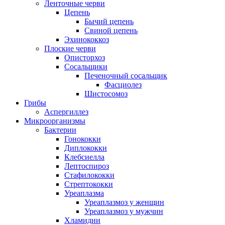
Ленточные черви
Цепень
Бычий цепень
Свиной цепень
Эхинококкоз
Плоские черви
Описторхоз
Сосальщики
Печеночный сосальщик
Фасциолез
Шистосомоз
Грибы
Аспергиллез
Микроорганизмы
Бактерии
Гонококки
Диплококки
Клебсиелла
Лептоспироз
Стафилококки
Стрептококки
Уреаплазма
Уреаплазмоз у женщин
Уреаплазмоз у мужчин
Хламидии