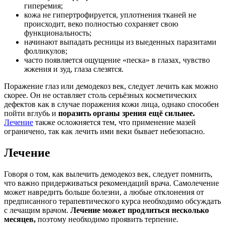
гиперемия;
кожа не гипертрофируется, уплотнения тканей не
происходит, веко полностью сохраняет свою
функциональность;
начинают выпадать ресницы из выеденных паразитами
фолликулов;
часто появляется ощущение «песка» в глазах, чувство
жжения и зуд, глаза слезятся.
Поражение глаз или демодекоз век, следует лечить как можно
скорее. Он не оставляет столь серьёзных косметических
дефектов как в случае поражения кожи лица, однако способен
пойти вглубь и
поразить органы зрения ещё сильнее.
Лечение
также осложняется тем, что применение мазей
ограничено, так как лечить ими веки бывает небезопасно.
Лечение
Говоря о том, как вылечить демодекоз век, следует помнить,
что важно придерживаться рекомендаций врача. Самолечение
может навредить больше болезни, а любые отклонения от
предписанного терапевтического курса необходимо обсуждать
с лечащим врачом.
Лечение может продлиться несколько
месяцев,
поэтому необходимо проявить терпение.