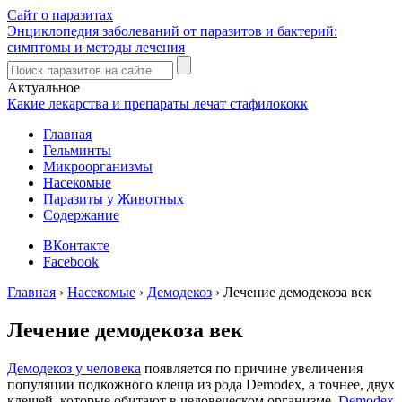
Сайт о паразитах
Энциклопедия заболеваний от паразитов и бактерий:
симптомы и методы лечения
Актуальное
Какие лекарства и препараты лечат стафилококк
Главная
Гельминты
Микроорганизмы
Насекомые
Паразиты у Животных
Содержание
ВКонтакте
Facebook
Главная
›
Насекомые
›
Демодекоз
›
Лечение демодекоза век
Лечение демодекоза век
Демодекоз у человека
появляется по причине увеличения
популяции подкожного клеща из рода Demodex, а точнее, двух
клещей, которые обитают в человеческом организме,
Demodex