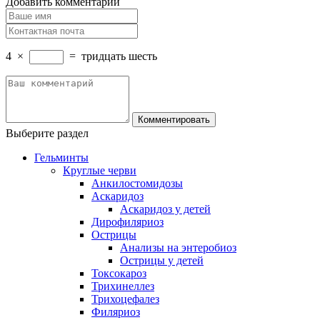
Добавить комментарий
4
×
=
тридцать шесть
Выберите раздел
Гельминты
Круглые черви
Анкилостомидозы
Аскаридоз
Аскаридоз у детей
Дирофиляриоз
Острицы
Анализы на энтеробиоз
Острицы у детей
Токсокароз
Трихинеллез
Трихоцефалез
Филяриоз