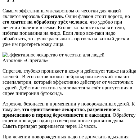
Самым эффективным лекарством от чесотки для людей
является аэрозоль
Спрегаль
. Один флакон стоит дорого, но
его хватит на обработку трёх человек
, что удобно при
лечении болезни в семье. Его легко наносить на всё тело,
избегая попадания на лицо. Если лицо все-таки надо
обработать, то лучше распылить аэрозоль на ватный диск и
уже им протереть кожу лица.
Аэрозоль «Спрегаль»
Спрегаль глубоко проникает в кожу и действует также на яйца
клещей. В его состав входит нейропаралитический токсин
эсдепалетрин, который эффективно действует от чесоточных
зудней. Действие токсина усиливается за счёт присутствия в
спрее пиперонил бутоксида.
Аэрозоль безопасен в применении у новорожденных детей. К
тому же,
это единственное лекарство, разрешенное к
применению в период беременности и лактации
. Обработку
спреем проводят один раз вечером после принятия душа.
Смыть препарат разрешается через 12 часов.
При лечении новорожденных надо не допускать вдыхания