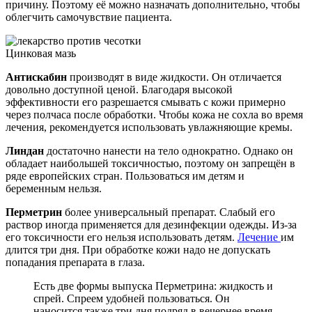
причину. Поэтому её можно назначать дополнительно, чтобы
облегчить самочувствие пациента.
Цинковая мазь
Антискабин
производят в виде жидкости. Он отличается
довольно доступной ценой. Благодаря высокой
эффективности его разрешается смывать с кожи примерно
через полчаса после обработки. Чтобы кожа не сохла во время
лечения, рекомендуется использовать увлажняющие кремы.
Линдан
достаточно нанести на тело однократно. Однако он
обладает наибольшей токсичностью, поэтому он запрещён в
ряде европейских стран. Пользоваться им детям и
беременным нельзя.
Перметрин
более универсальный препарат. Слабый его
раствор иногда применяется для дезинфекции одежды. Из-за
его токсичности его нельзя использовать детям.
Лечение
им
длится три дня. При обработке кожи надо не допускать
попадания препарата в глаза.
Есть две формы выпуска Перметрина: жидкость и
спрей. Спреем удобней пользоваться. Он
наносится также три дня подряд в вечернее время.