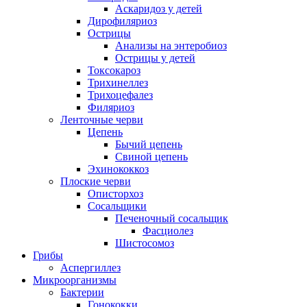
Аскаридоз у детей
Дирофиляриоз
Острицы
Анализы на энтеробиоз
Острицы у детей
Токсокароз
Трихинеллез
Трихоцефалез
Филяриоз
Ленточные черви
Цепень
Бычий цепень
Свиной цепень
Эхинококкоз
Плоские черви
Описторхоз
Сосальщики
Печеночный сосальщик
Фасциолез
Шистосомоз
Грибы
Аспергиллез
Микроорганизмы
Бактерии
Гонококки