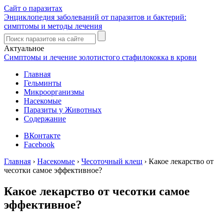
Сайт о паразитах
Энциклопедия заболеваний от паразитов и бактерий:
симптомы и методы лечения
Актуальное
Симптомы и лечение золотистого стафилококка в крови
Главная
Гельминты
Микроорганизмы
Насекомые
Паразиты у Животных
Содержание
ВКонтакте
Facebook
Главная
›
Насекомые
›
Чесоточный клещ
›
Какое лекарство от
чесотки самое эффективное?
Какое лекарство от чесотки самое
эффективное?