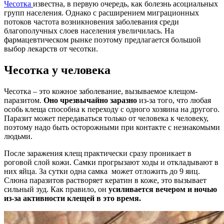
Чесотка
известна, в первую очередь, как болезнь асоциальных
групп населения. Однако с расширением миграционных
потоков частота возникновения заболевания среди
благополучных слоев населения увеличилась. На
фармацевтическом рынке поэтому предлагается большой
выбор лекарств от чесотки.
Чесотка у человека
Чесотка – это кожное заболевание, вызываемое клещом-
паразитом.
Оно чрезвычайно заразно
из-за того, что любая
особь клеща способна к переходу с одного хозяина на другого.
Паразит может передаваться только от человека к человеку,
поэтому надо быть осторожными при контакте с незнакомыми
людьми.
После заражения клещ практически сразу проникает в
роговой слой кожи. Самки прогрызают ходы и откладывают в
них яйца. За сутки одна самка может отложить до 9 яиц.
Слюна паразитов растворяет кератин в коже, это вызывает
сильный зуд. Как правило, он
усиливается вечером и ночью
из-за активности клещей в это время.