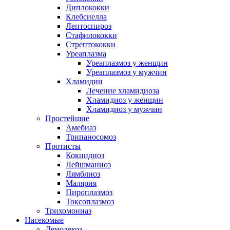
Диплококки
Клебсиелла
Лептоспироз
Стафилококки
Стрептококки
Уреаплазма
Уреаплазмоз у женщин
Уреаплазмоз у мужчин
Хламидии
Лечение хламидиоза
Хламидиоз у женщин
Хламидиоз у мужчин
Простейшие
Амебиаз
Трипаносомоз
Протисты
Кокцидиоз
Лейшманиоз
Лямблиоз
Малярия
Пироплазмоз
Токсоплазмоз
Трихомониаз
Насекомые
Демодекоз