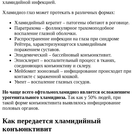
хламидийной инфекцией.
Хламидиоз глаз может протекать в различных формах:
Хламидийный кератит – патогены обитают в роговице.
Паратрахома – фолликулярное трахомоподобное
воспаление глазной оболочки.
Распространение инфекции на глаза при синдроме
Рейтера, характеризующегося хламидийным
поражением суставов.
Эпидемический – бассейновый конъюнктивит.
Эписклерит – воспалительный процесс в тканях,
соединяющих конъюнктиву и склеру.
Мейбомит зоонозный – инфицирование происходит при
контакте с зараженной кошкой.
Увеит – воспаление глазных сосудов.
Но чаще всего офтольмохламидиоз является осложнением
урогенитального хламидиоза.
Так как у 50% людей, при
такой форме конъюнктивита выявлялось инфицирование
половых органов.
Как передается хламидийный
конъюнктивит