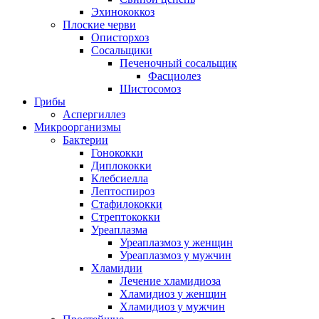
Эхинококкоз
Плоские черви
Описторхоз
Сосальщики
Печеночный сосальщик
Фасциолез
Шистосомоз
Грибы
Аспергиллез
Микроорганизмы
Бактерии
Гонококки
Диплококки
Клебсиелла
Лептоспироз
Стафилококки
Стрептококки
Уреаплазма
Уреаплазмоз у женщин
Уреаплазмоз у мужчин
Хламидии
Лечение хламидиоза
Хламидиоз у женщин
Хламидиоз у мужчин