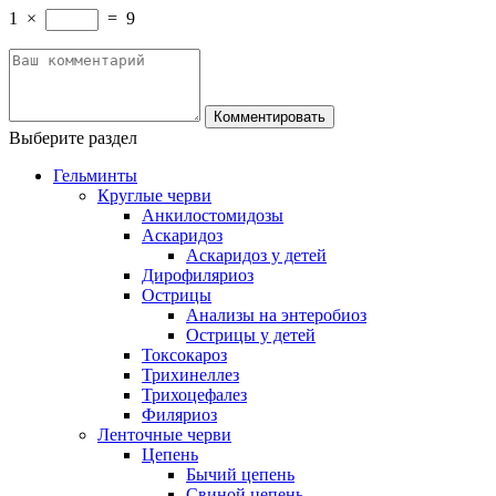
1
×
=
9
Выберите раздел
Гельминты
Круглые черви
Анкилостомидозы
Аскаридоз
Аскаридоз у детей
Дирофиляриоз
Острицы
Анализы на энтеробиоз
Острицы у детей
Токсокароз
Трихинеллез
Трихоцефалез
Филяриоз
Ленточные черви
Цепень
Бычий цепень
Свиной цепень