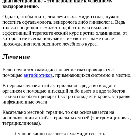
диагностирование – это первый шаг к успешному
выздоровлению.
Однако, чтобы знать, чем лечить хламидиоз глаз, нужно
посетить офтальмолога, венеролога либо гинеколога. Ведь
только специалист сможет подобрать максимально
эффективный терапевтический курс против хламидиоза, от
которого не всегда получается избавиться даже после
прохождения полноценного лечебного курса.
Лечение
Если появился хламидиоз, лечение глаз проводится с
помощью
антибиотиков
, применяющихся системно и местно.
В первом случае антибактериальное средство вводят в
организм с помощью инъекций либо пьют в виде таблеток.
Таким способом препарат быстро попадает в кровь, устраняя
инфекционные очаги.
Касательно местной терапии, то она основывается на
использовании антибактериальных мазей (эритромициновая,
тетрациклиновая).
Лучшие капли глазные от хламидиоза – это