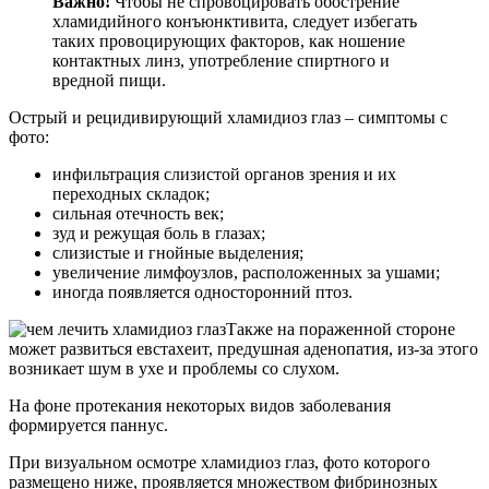
Важно!
Чтобы не спровоцировать обострение
хламидийного конъюнктивита, следует избегать
таких провоцирующих факторов, как ношение
контактных линз, употребление спиртного и
вредной пищи.
Острый и рецидивирующий хламидиоз глаз – симптомы с
фото:
инфильтрация слизистой органов зрения и их
переходных складок;
сильная отечность век;
зуд и режущая боль в глазах;
слизистые и гнойные выделения;
увеличение лимфоузлов, расположенных за ушами;
иногда появляется односторонний птоз.
Также на пораженной стороне
может развиться евстахеит, предушная аденопатия, из-за этого
возникает шум в ухе и проблемы со слухом.
На фоне протекания некоторых видов заболевания
формируется паннус.
При визуальном осмотре хламидиоз глаз, фото которого
размещено ниже, проявляется множеством фибринозных