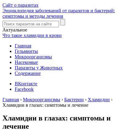
Сайт о паразитах
Энциклопедия заболеваний от паразитов и бактерий:
симптомы и методы лечения
Актуальное
Что такое хламидии в крови
Главная
Гельминты
Микроорганизмы
Насекомые
Паразиты у Животных
Содержание
ВКонтакте
Facebook
Главная
›
Микроорганизмы
›
Бактерии
›
Хламидии
›
Хламидии в глазах: симптомы и лечение
Хламидии в глазах: симптомы и
лечение