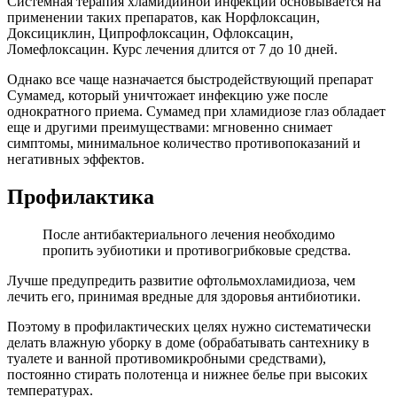
Системная терапия хламидийной инфекции основывается на
применении таких препаратов, как Норфлоксацин,
Доксициклин, Ципрофлоксацин, Офлоксацин,
Ломефлоксацин. Курс лечения длится от 7 до 10 дней.
Однако все чаще назначается быстродействующий препарат
Сумамед, который уничтожает инфекцию уже после
однократного приема. Сумамед при хламидиозе глаз обладает
еще и другими преимуществами: мгновенно снимает
симптомы, минимальное количество противопоказаний и
негативных эффектов.
Профилактика
После антибактериального лечения необходимо
пропить эубиотики и противогрибковые средства.
Лучше предупредить развитие офтольмохламидиоза, чем
лечить его, принимая вредные для здоровья антибиотики.
Поэтому в профилактических целях нужно систематически
делать влажную уборку в доме (обрабатывать сантехнику в
туалете и ванной противомикробными средствами),
постоянно стирать полотенца и нижнее белье при высоких
температурах.