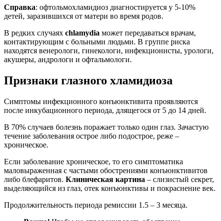
Справка
: офтольмохламидиоз диагностируется у 5-10%
детей, заразившихся от матери во время родов.
В редких случаях
сhlamydia
может передаваться врачам,
контактирующим с больными людьми. В группе риска
находятся венерологи, гинекологи, инфекционисты, урологи,
акушеры, андрологи и офтальмологи.
Признаки глазного хламидиоза
Симптомы инфекционного конъюнктивита проявляются
после инкубационного периода, длящегося от 5 до 14 дней.
В 70% случаев болезнь поражает только один глаз. Зачастую
течение заболевания острое либо подострое, реже –
хроническое.
Если заболевание хроническое, то его симптоматика
маловыраженная с частыми обострениями конъюнктивитов
либо блефаритов.
Клиническая картина
– слизистый секрет,
выделяющийся из глаз, отек конъюнктивы и покраснение век.
Продолжительность периода ремиссии 1.5 – 3 месяца.