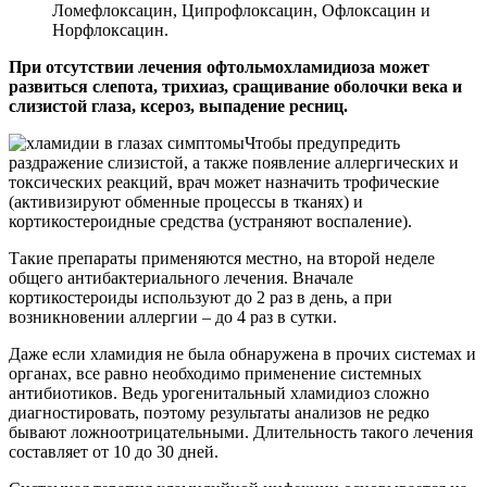
Ломефлоксацин, Ципрофлоксацин, Офлоксацин и
Норфлоксацин.
При отсутствии лечения офтольмохламидиоза может
развиться слепота, трихиаз, сращивание оболочки века и
слизистой глаза, ксероз, выпадение ресниц.
Чтобы предупредить
раздражение слизистой, а также появление аллергических и
токсических реакций, врач может назначить трофические
(активизируют обменные процессы в тканях) и
кортикостероидные средства (устраняют воспаление).
Такие препараты применяются местно, на второй неделе
общего антибактериального лечения. Вначале
кортикостероиды используют до 2 раз в день, а при
возникновении аллергии – до 4 раз в сутки.
Даже если хламидия не была обнаружена в прочих системах и
органах, все равно необходимо применение системных
антибиотиков. Ведь урогенитальный хламидиоз сложно
диагностировать, поэтому результаты анализов не редко
бывают ложноотрицательными. Длительность такого лечения
составляет от 10 до 30 дней.