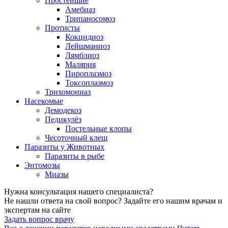
Простейшие
Амебиаз
Трипаносомоз
Протисты
Кокцидиоз
Лейшманиоз
Лямблиоз
Малярия
Пироплазмоз
Токсоплазмоз
Трихомониаз
Насекомые
Демодекоз
Педикулёз
Постельные клопы
Чесоточный клещ
Паразиты у Животных
Паразиты в рыбе
Энтомозы
Миазы
Нужна консультация нашего специалиста?
Не нашли ответа на свой вопрос? Задайте его нашим врачам и
экспертам на сайте
Задать вопрос врачу