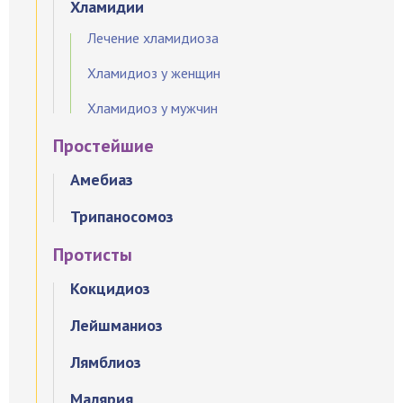
Хламидии
Лечение хламидиоза
Хламидиоз у женщин
Хламидиоз у мужчин
Простейшие
Амебиаз
Трипаносомоз
Протисты
Кокцидиоз
Лейшманиоз
Лямблиоз
Малярия