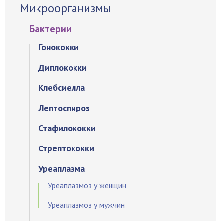
Микроорганизмы
Бактерии
Гонококки
Диплококки
Клебсиелла
Лептоспироз
Стафилококки
Стрептококки
Уреаплазма
Уреаплазмоз у женщин
Уреаплазмоз у мужчин