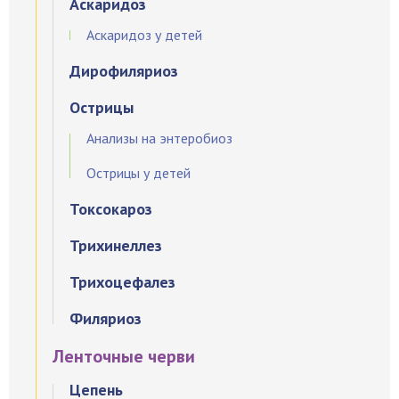
Аскаридоз
Аскаридоз у детей
Дирофиляриоз
Острицы
Анализы на энтеробиоз
Острицы у детей
Токсокароз
Трихинеллез
Трихоцефалез
Филяриоз
Ленточные черви
Цепень