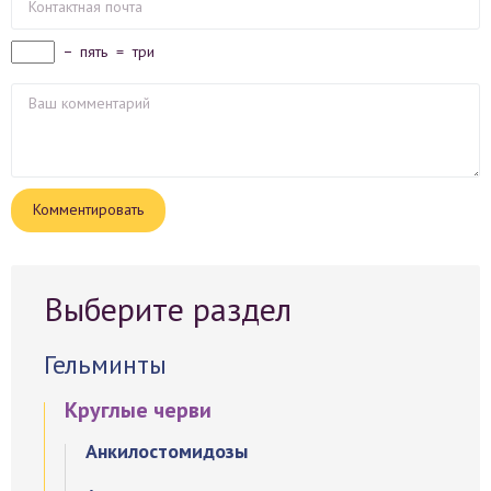
−
пять
=
три
Выберите раздел
Гельминты
Круглые черви
Анкилостомидозы