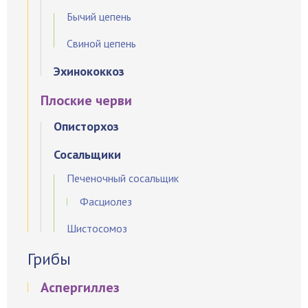
Бычий цепень
Свиной цепень
Эхинококкоз
Плоские черви
Описторхоз
Сосальщики
Печеночный сосальщик
Фасциолез
Шистосомоз
Грибы
Аспергиллез